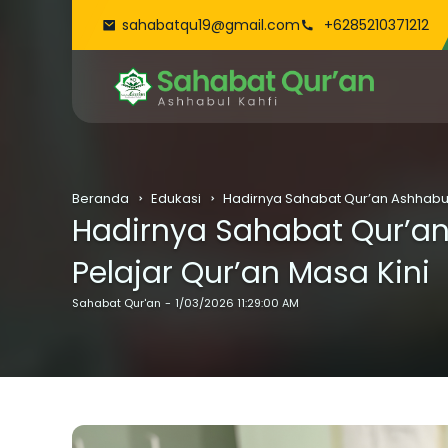
sahabatqu19@gmail.com
+6285210371212
Beranda
Edukasi
Hadirnya Sahabat Qur’an Ashhabul 
Hadirnya Sahabat Qur’an
Pelajar Qur’an Masa Kini
Sahabat Qur'an
1/03/2026 11:29:00 AM