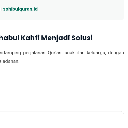
ui
sohibulquran.id
abul Kahfi Menjadi Solusi
endamping perjalanan Qur’ani anak dan keluarga, dengan
eladanan.