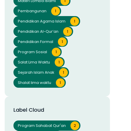
Materi Lomba Islami
1
Pembangunan
1
Pendidikan Agama Islam
1
Pendidikan Al-Qur’an
1
Pendidikan Formal
1
Program Sosial
1
Salat Lima Waktu
1
Sejarah Islam Anak
1
Shalat lima waktu
1
Label Cloud
Program Sahabat Qur'an
2