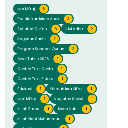
Isra Mi’raj
6
Pendidikan Islam Anak
3
Sahabat Qur’an
3
Idul Adha
2
Kegiatan Santri
2
Program Sahabat Qur'an
2
Awal Tahun 2026
1
Contoh Teks Cerita
1
Contoh Teks Pidato
1
Edukasi
1
Hikmah Isra Mi’raj
1
Isra’ Mi’raj
1
Kegiatan Sosial
1
Kisah Buraq
1
Kisah Nabi
1
Kisah Nabi Muhammad
1