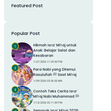
Featured Post
Popular Post
Hikmah Isra’ Mi’raj untuk
Anak: Belajar Salat dan
Kesabaran
1/07/2026 11:59:00 PM
Para Nabi yang Ditemui
Rasulullah ﷺ Saat Mi’raj
1/09/2026 03:36:00 AM
Contoh Teks Cerita Isra’
Mi’raj Nabi Muhammad ﷺ
1/12/2026 05:11:00 PM
Semarak Isra’ Mi’raj 2026: