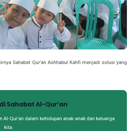
dirnya Sahabat Qur’an Ashhabul Kahfi menjadi solusi yang
i Sahabat Al-Qur’an
n Al-Qur’an dalam kehidupan anak-anak dan keluarga
kita.