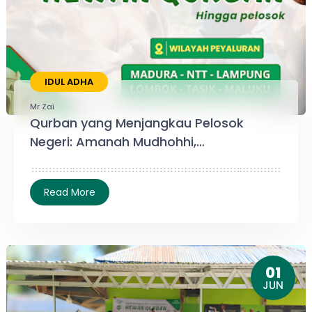
IDUL ADHA
Mr Zai
Qurban yang Menjangkau Pelosok
Negeri: Amanah Mudhohhi,
Kebahagiaan bagi Mereka yang
Membutuhkan
01
JUN