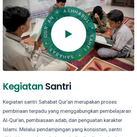
N
*
A
'
A
R
S
U
H
Q
H
A
*
B
U
T
L
A
B
*
A
H
K
A
A
S
H
F
*
I
Kegiatan
Santri
Kegiatan santri Sahabat Qur’an merupakan proses
pembinaan terpadu yang menggabungkan pembelajaran
Al-Qur’an, pembiasaan adab, dan penguatan karakter
Islami. Melalui pendampingan yang konsisten, santri