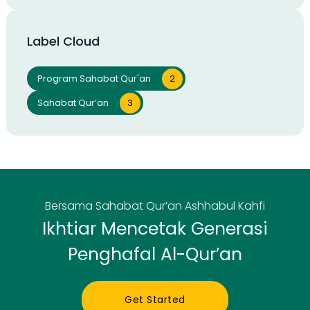
Label Cloud
Program Sahabat Qur'an
2
Sahabat Qur’an
3
Bersama Sahabat Qur’an Ashhabul Kahfi
Ikhtiar Mencetak Generasi
Penghafal Al-Qur’an
Get Started