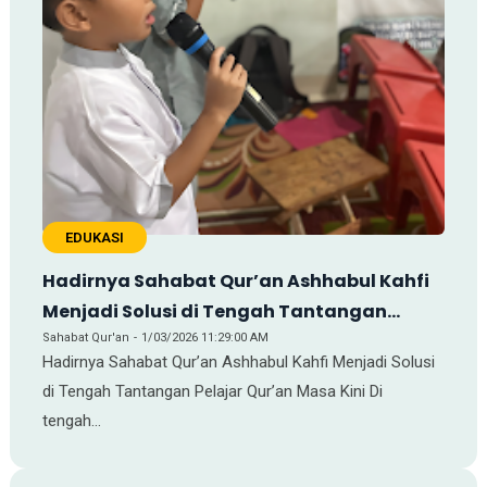
EDUKASI
Hadirnya Sahabat Qur’an Ashhabul Kahfi
Menjadi Solusi di Tengah Tantangan
Pelajar Qur’an Masa Kini
Sahabat Qur'an
1/03/2026 11:29:00 AM
Hadirnya Sahabat Qur’an Ashhabul Kahfi Menjadi Solusi
di Tengah Tantangan Pelajar Qur’an Masa Kini Di
tengah…