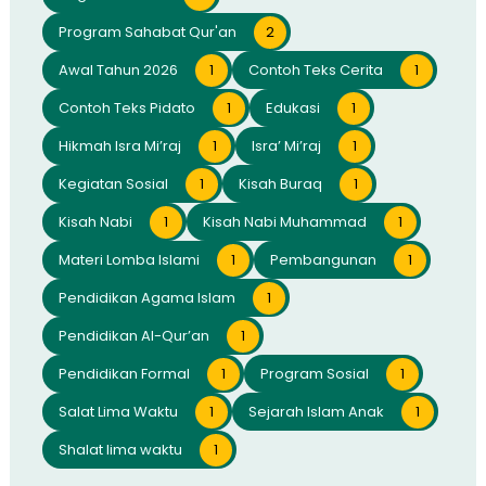
Program Sahabat Qur'an
2
Awal Tahun 2026
1
Contoh Teks Cerita
1
Contoh Teks Pidato
1
Edukasi
1
Hikmah Isra Mi’raj
1
Isra’ Mi’raj
1
Kegiatan Sosial
1
Kisah Buraq
1
Kisah Nabi
1
Kisah Nabi Muhammad
1
Materi Lomba Islami
1
Pembangunan
1
Pendidikan Agama Islam
1
Pendidikan Al-Qur’an
1
Pendidikan Formal
1
Program Sosial
1
Salat Lima Waktu
1
Sejarah Islam Anak
1
Shalat lima waktu
1