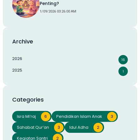
Penting?
1/09/2026 03:26:00 AM
Archive
2026
16
2025
1
Categories
Isra Mi’raj
6
Pendidikan Islam Anak
3
Sahabat Qur’an
3
Idul Adha
2
Kegiatan Santri
2