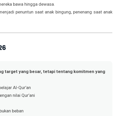
 mereka bawa hingga dewasa.
a menjadi penuntun saat anak bingung, penenang saat anak
26
ang target yang besar, tetapi tentang komitmen yang
lajar Al-Qur’an
ngan nilai Qur’ani
 bukan beban