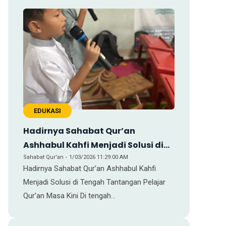
EDUKASI
Hadirnya Sahabat Qur’an
Ashhabul Kahfi Menjadi Solusi di
Tengah Tantangan Pelajar Qur’an
Sahabat Qur'an
1/03/2026 11:29:00 AM
Hadirnya Sahabat Qur’an Ashhabul Kahfi
Masa Kini
Menjadi Solusi di Tengah Tantangan Pelajar
Qur’an Masa Kini Di tengah…