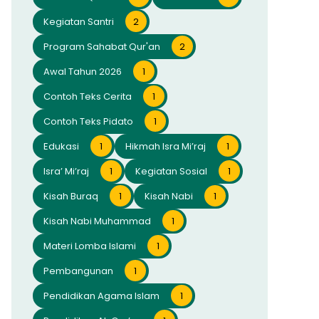
Kegiatan Santri
2
Program Sahabat Qur'an
2
Awal Tahun 2026
1
Contoh Teks Cerita
1
Contoh Teks Pidato
1
Edukasi
1
Hikmah Isra Mi’raj
1
Isra’ Mi’raj
1
Kegiatan Sosial
1
Kisah Buraq
1
Kisah Nabi
1
Kisah Nabi Muhammad
1
Materi Lomba Islami
1
Pembangunan
1
Pendidikan Agama Islam
1