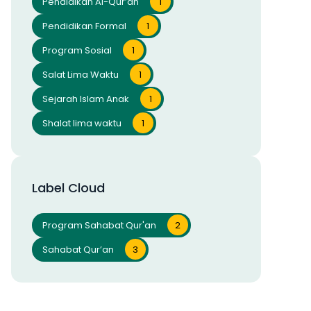
Pendidikan Al-Qur’an
1
Pendidikan Formal
1
Program Sosial
1
Salat Lima Waktu
1
Sejarah Islam Anak
1
Shalat lima waktu
1
Label Cloud
Program Sahabat Qur'an
2
Sahabat Qur’an
3