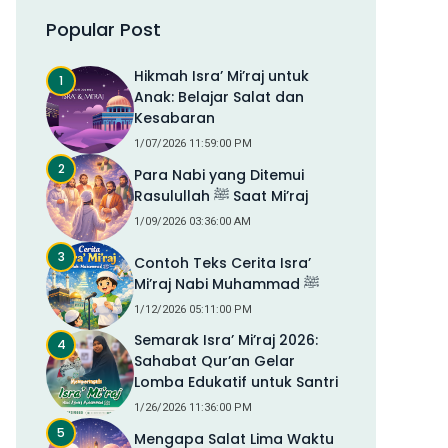
Popular Post
Hikmah Isra’ Mi’raj untuk
Anak: Belajar Salat dan
Kesabaran
1/07/2026 11:59:00 PM
Para Nabi yang Ditemui
Rasulullah ﷺ Saat Mi’raj
1/09/2026 03:36:00 AM
Contoh Teks Cerita Isra’
Mi’raj Nabi Muhammad ﷺ
1/12/2026 05:11:00 PM
Semarak Isra’ Mi’raj 2026:
Sahabat Qur’an Gelar
Lomba Edukatif untuk Santri
1/26/2026 11:36:00 PM
Mengapa Salat Lima Waktu