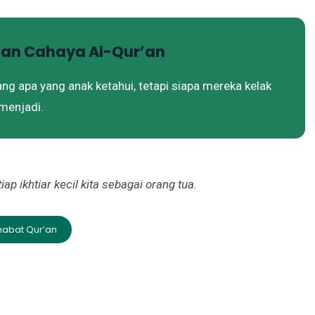
gan Cahaya Al-Qur’an
ng apa yang anak ketahui, tetapi siapa mereka kelak
menjadi.
 ikhtiar kecil kita sebagai orang tua.
habat Qur’an