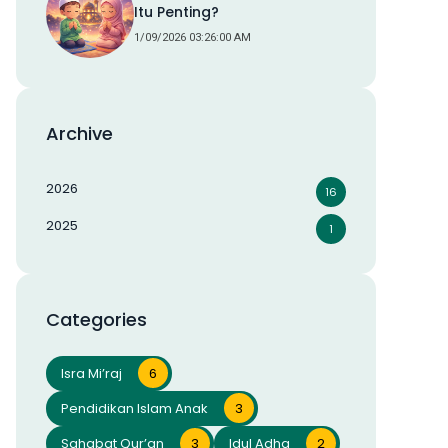
Itu Penting?
1/09/2026 03:26:00 AM
Archive
2026
16
2025
1
Categories
Isra Mi’raj
6
Pendidikan Islam Anak
3
Sahabat Qur’an
3
Idul Adha
2